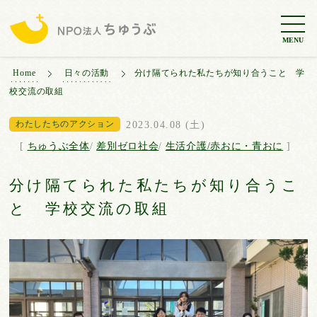
MENU
Home
日々の活動
分け隔てられた私たちが知り合うこと 学
校交流の取組
わたしたちのアクション
2023.04.08 (土)
[
ちゅうぶ全体
/
差別ゼロ社会
/
生活介護/赤おに・青おに
]
分け隔てられた私たちが知り合うこ
と 学校交流の取組