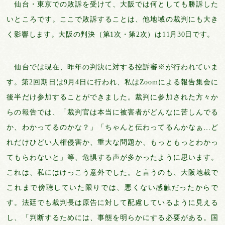
仙台・東京での敗訴を受けて、大阪では何としても勝訴した
いところです。ここで敗訴することは、他地域の裁判にも大き
く影響します。大阪の判決（第1次・第2次）は11月30日です。
仙台では現在、昨年の判決に対する控訴審※が行われていま
す。第2回期日は9月4日に行われ、私はZoomによる報告集会に
後半だけ参加することができました。裁判に参加された方々か
らの報告では、「裁判官は本当に被害者がどんなに苦しんでる
か、わかってるのかな？」「ちゃんと伝わってるんかなぁ…ど
れだけひどい人権侵害か、重大な問題か、もっともっとわかっ
てもらわないと」等、危惧する声が多かったように思います。
これは、私にはけっこう意外でした。と言うのも、大阪地裁で
これまで傍聴していた限りでは、悪くない感触だったからで
す。法廷でも裁判長は原告に対して配慮しているように見える
し、「判断するためには、事態を明らかにする必要がある。国