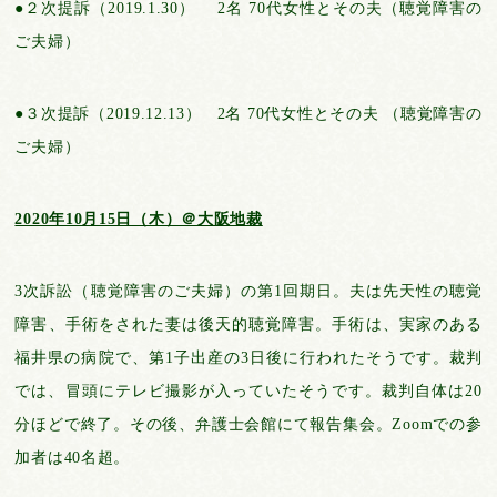
●２次提訴（2019.1.30） 2名 70代⼥性とその夫（聴覚障害の
ご夫婦）
●３次提訴（2019.12.13） 2名 70代⼥性とその夫 （聴覚障害の
ご夫婦）
2020年10月15日（木）＠大阪地裁
3次訴訟（聴覚障害のご夫婦）の第1回期日。夫は先天性の聴覚
障害、⼿術をされた妻は後天的聴覚障害。⼿術は、実家のある
福井県の病院で、第1⼦出産の3⽇後に⾏われたそうです。裁判
では、冒頭にテレビ撮影が入っていたそうです。裁判自体は20
分ほどで終了。その後、弁護士会館にて報告集会。Zoomでの参
加者は40名超。