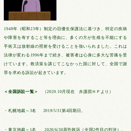
1948年（昭和23年）制定の旧優生保護法に基づき、特定の疾病
や障害を有すること等を理由に、多くの方が生殖を不能にする
手術又は放射線の照射を受けることを強いられました。これは
法律が変わる1996年まで続き、被害者は心身に多大な苦痛を受
けています。救済策を講じてこなかった国に対して、全国で謝
罪を求める訴訟が起きています。
＜全国訴訟一覧＞
（2020.10月現在 弁護団ＨＰより）
・札幌地裁～3名 2019/5/31第4回期日。
・東京地裁～1名 2020/6/30原告敗訴（全国2件目の判決）。