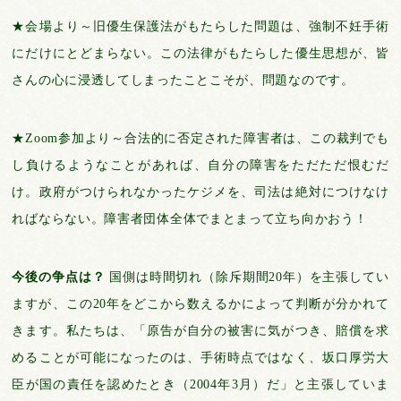
★会場より～旧優生保護法がもたらした問題は、強制不妊手術
にだけにとどまらない。この法律がもたらした優生思想が、皆
さんの心に浸透してしまったことこそが、問題なのです。
★Zoom参加より～合法的に否定された障害者は、この裁判でも
し負けるようなことがあれば、自分の障害をただただ恨むだ
け。政府がつけられなかったケジメを、司法は絶対につけなけ
ればならない。障害者団体全体でまとまって立ち向かおう！
今後の争点は？
国側は時間切れ（除斥期間20年）を主張してい
ますが、この20年をどこから数えるかによって判断が分かれて
きます。私たちは、「原告が自分の被害に気がつき、賠償を求
めることが可能になったのは、手術時点ではなく、坂口厚労大
臣が国の責任を認めたとき（2004年3月）だ」と主張していま