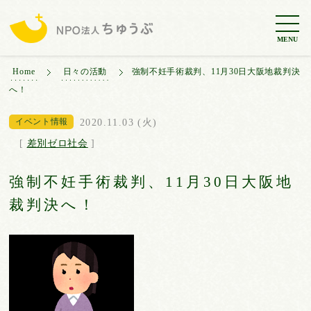
MENU
Home
日々の活動
強制不妊手術裁判、11月30日大阪地裁判決
へ！
イベント情報
2020.11.03 (火)
[
差別ゼロ社会
]
強制不妊手術裁判、11月30日大阪地
裁判決へ！