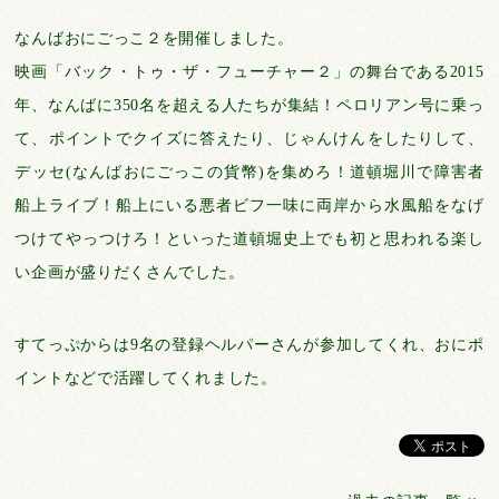
なんばおにごっこ２を開催しました。
映画「バック・トゥ・ザ・フューチャー２」の舞台である2015
年、なんばに350名を超える人たちが集結！ペロリアン号に乗っ
て、ポイントでクイズに答えたり、じゃんけんをしたりして、
デッセ(なんばおにごっこの貨幣)を集めろ！道頓堀川で障害者
船上ライブ！船上にいる悪者ビフ一味に両岸から水風船をなげ
つけてやっつけろ！といった道頓堀史上でも初と思われる楽し
い企画が盛りだくさんでした。
すてっぷからは9名の登録ヘルパーさんが参加してくれ、おにポ
イントなどで活躍してくれました。