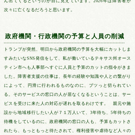
ん出てくるというのが目に見えています。2026年は障害者が
次々に亡くなるだろうと思います。
政府機関・行政機関の予算と人員の削減
トランプが突然、明日から政府機関の予算を大幅にカットしま
すみたいなSNS発信をして、私が働いているテキサス州オース
ティン市へも人事部へすぐに人員と予算のカットの指令がきま
した。障害者支援の仕事は、長年の経験や知識や人との繋がり
によって、円滑に行われるものなのに、ブツっと切られてい
る。そのサービスの窓口の人が居なくなるということは、サー
ビスを受けに来た人の対応が遅れを取るわけです。 親元や施
設から地域移行したい人が７１万人いて、3年待ち、5年待ちの
待機をしているのに、政府機関の窓口の人も、予算もカットさ
れたら、もっともっと待たされて、権利侵害や虐待など人々の