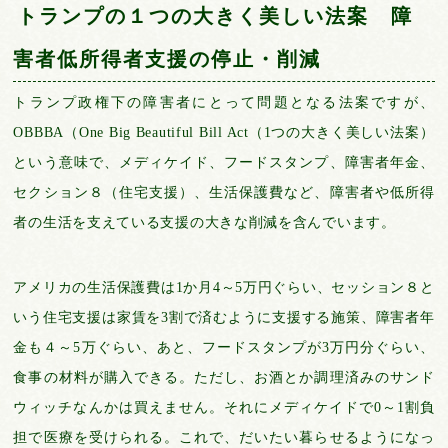
トランプの１つの大きく美しい法案
障
害者低所得者支援の停止・削減
トランプ政権下の障害者にとって問題となる法案ですが、
OBBBA（One Big Beautiful Bill Act（1つの大きく美しい法案）
という意味で、メディケイド、フードスタンプ、障害者年金、
セクション８（住宅支援）、生活保護費など、障害者や低所得
者の生活を支えている支援の大きな削減を含んでいます。
アメリカの生活保護費は1か月4～5万円ぐらい、セッション８と
いう住宅支援は家賃を3割で済むように支援する施策、障害者年
金も４～5万ぐらい、あと、フードスタンプが3万円分ぐらい、
食事の材料が購入できる。ただし、お酒とか調理済みのサンド
ウィッチなんかは買えません。それにメディケイドで0～1割負
担で医療を受けられる。これで、だいたい暮らせるようになっ