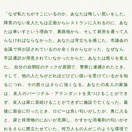
「なぜ私たちがそこにいるのか。あなたは悔しい思いをした。
障害のない友人たちは正面からレストランに入れるのに、あな
たは車いすという理由で、裏路地から、そして厨房を通って入
らなければならなかった。あなたは苛立ちを感じた。市議会の
会議で何が話されているのか全く分からなかった。なぜなら、
手話通訳が用意されていなかったからだ。あなたは怒りを覚え
た。 自分の自閉症のチックが原因で、警察に逮捕されたとき。
そして、他の人たちがどれほどひどい扱いを受けているかを知
るにつれ、その怒りはさらに強くなる。あなたの友人の家族
は、友人のパーソナル・アテンダントを見つけることができ
ず、友人は家に居続けることができずに施設で亡くなった。最
後に面会に行ったとき、ロビーは良い匂いがしたが、奥に入る
と、尿と排泄物のにおいが充満し、かすかな消毒剤の匂いがそ
れをさらに際立たせていた。何万人もの人がこのような環境で