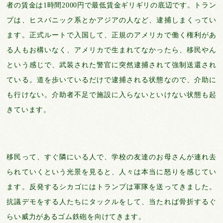
者の賃金は1時間2000円で最低賃金ギリギリの底辺です。トラン
プは、ヒスパニック系とかアジアの人など、逮捕しまくってい
ます。正式ルートで入国して、正規のアメリカで働く権利があ
る人もお構いなく、アメリカで生まれてなかったら、移民やん
という感じで、武装された警官に突然逮捕されて強制送還され
ている。道を歩いているだけで逮捕される状態なので、介助に
も行けない。介助者不足で施設に入らないといけない状態も起
きています。
移民って、すぐ隣にいる人で、学校の友達のお母さんが連れ去
られていくという光景を見ると、人々は本当に怒りを感じてい
ます。反発するシカゴにはトランプは軍隊を送ってきました。
抗議デモをする人たちにタックルをして、当たれば骨折するぐ
らい威力があるゴム鉄砲を向けてきます。