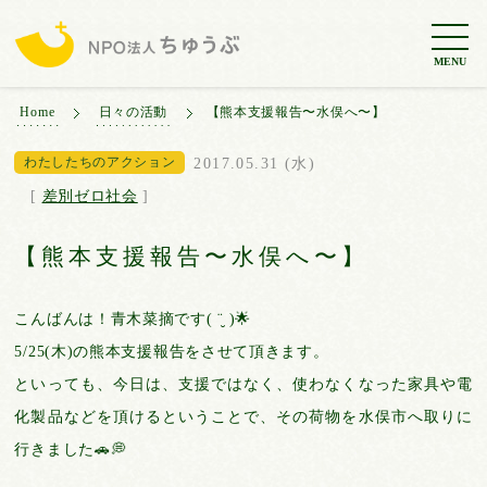
MENU
Home
日々の活動
【熊本支援報告〜水俣へ〜】
わたしたちのアクション
2017.05.31 (水)
[
差別ゼロ社会
]
【熊本支援報告〜水俣へ〜】
こんばんは！青木菜摘です( ¨̮ )🌟
5/25(木)の熊本支援報告をさせて頂きます。
といっても、今日は、支援ではなく、使わなくなった家具や電
化製品などを頂けるということで、その荷物を水俣市へ取りに
行きました🚗💭