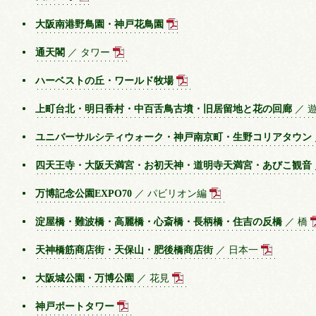
大阪南港野鳥園・神戸花鳥園
通天閣
／ タワー
ハーベストの丘・ワールド牧場
上町台北・明日香村・中百舌鳥古墳・旧居留地と花の回廊
／ 
ユニバーサルシティウォーク・神戸南京町・生野コリアタウン
四天王寺・大阪天満宮・お初天神・道明寺天満宮・あびこ観音
万博記念公園EXPO70
／ パビリオン編
淀屋橋・難波橋・高麗橋・心斎橋・長柄橋・住吉の反橋
／ 橋
天神橋筋商店街・天保山・肥後橋商店街
／ 日本一
大阪城公園・万博公園
／ 花見
神戸ポートタワー