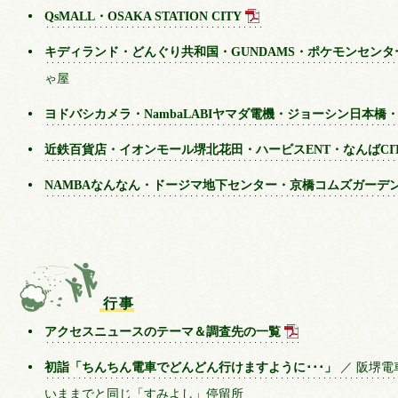
QsMALL・OSAKA STATION CITY
キディランド・どんぐり共和国・GUNDAMS・ポケモンセン
ゃ屋
ヨドバシカメラ・NambaLABIヤマダ電機・ジョーシン日本橋
近鉄百貨店・イオンモール堺北花田・ハービスENT・なんばCI
NAMBAなんなん・ドージマ地下センター・京橋コムズガーデ
行事
アクセスニュースのテーマ＆調査先の一覧
初詣「ちんちん電車でどんどん行けますように･･･」
／ 阪堺電
いままでと同じ「すみよし」停留所