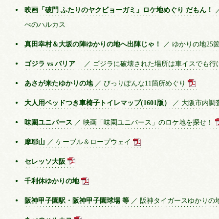
映画「破門 ふたりのヤクビョーガミ」ロケ地めぐり だもん！
べのハルカス
真田幸村＆大坂の陣ゆかりの地へ出陣じゃ！
／ ゆかりの地25
ゴジラ vs バリア
／ ゴジラに破壊された場所は車イスでも行
あさが来たゆかりの地
／ びっりぽんな11箇所めぐり
大人用ベッドつき車椅子トイレマップ(1601版）
／ 大阪市内調
味園ユニバース
／ 映画「味園ユニバース」のロケ地を探せ！
摩耶山
／ ケーブル＆ロープウェイ
セレッソ大阪
千利休ゆかりの地
阪神甲子園駅・阪神甲子園球場 等
／ 阪神タイガースゆかりの