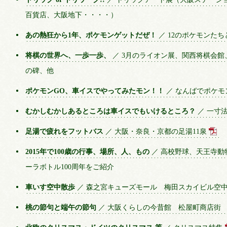
百貨店、大阪地下・・・・）
あの熱狂から1年、ポケモンゲットだぜ！
／ 12のポケモンた
将棋の世界へ、一歩一歩、
／ 3月のライオン展、関西将棋会
の碑、他
ポケモンGO、車イスでやってみたモン！！
／ なんばでポケモ
むかしむかしあるところは車イスでもいけるところ？
／ 一寸
足湯で疲れをフットバス
／ 大阪・奈良・京都の足湯11泉
2015年で100歳の行事、場所、人、もの
／ 高校野球、天王寺動
ーラボトル100周年をご紹介
車いす空中散歩
／ 森之宮キューズモール 梅田スカイビル空
桃の節句と端午の節句
／ 大阪くらしの今昔館 松屋町商店街 