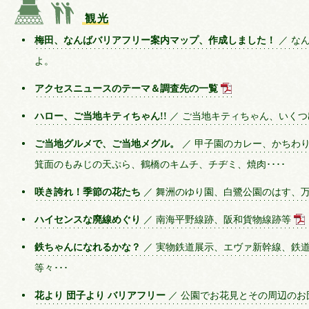
観光
梅田、なんばバリアフリー案内マップ、作成しました！
／ な
よ。
アクセスニュースのテーマ＆調査先の一覧
ハロー、ご当地キティちゃん!!
／ ご当地キティちゃん、いくつ
ご当地グルメで、ご当地メグル。
／ 甲子園のカレー、かちわ
箕面のもみじの天ぷら、鶴橋のキムチ、チヂミ、焼肉････
咲き誇れ！季節の花たち
／ 舞洲のゆり園、白鷺公園のはす、万
ハイセンスな廃線めぐり
／ 南海平野線跡、阪和貨物線跡等
鉄ちゃんになれるかな？
／ 実物鉄道展示、エヴァ新幹線、鉄
等々･･･
花より 団子より バリアフリー
／ 公園でお花見とその周辺のお