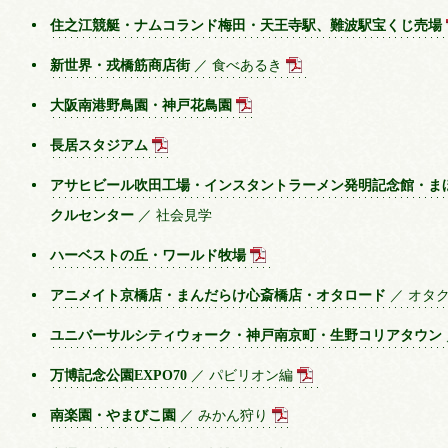
住之江競艇・ナムコランド梅田・天王寺駅、難波駅宝くじ売場
新世界・戎橋筋商店街
／ 食べあるき
大阪南港野鳥園・神戸花鳥園
長居スタジアム
アサヒビール吹田工場・インスタントラーメン発明記念館・ま
クルセンター
／ 社会見学
ハーベストの丘・ワールド牧場
アニメイト京橋店・まんだらけ心斎橋店・オタロード
／ オタ
ユニバーサルシティウォーク・神戸南京町・生野コリアタウン
万博記念公園EXPO70
／ パビリオン編
南楽園・やまびこ園
／ みかん狩り