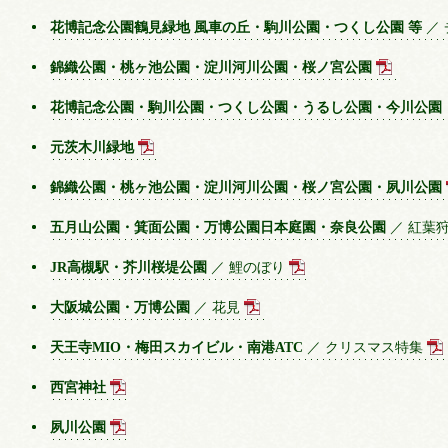
花博記念公園鶴見緑地 風車の丘・駒川公園・つくし公園 等
／
錦織公園・桃ヶ池公園・淀川河川公園・桜ノ宮公園
花博記念公園・駒川公園・つくし公園・うるし公園・今川公園
元茨木川緑地
錦織公園・桃ヶ池公園・淀川河川公園・桜ノ宮公園・夙川公園
五月山公園・箕面公園・万博公園日本庭園・奈良公園
／ 紅葉
JR高槻駅・芥川桜堤公園
／ 鯉のぼり
大阪城公園・万博公園
／ 花見
天王寺MIO・梅田スカイビル・南港ATC
／ クリスマス特集
西宮神社
夙川公園