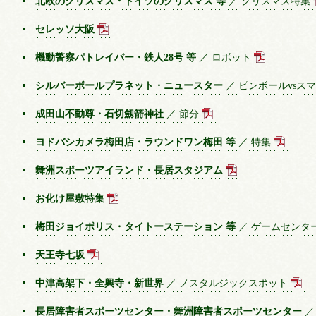
北欧のクリスマス・ドイツのクリスマス 等
／ クリスマス特集
セレッソ大阪
機動警察パトレイバー・鉄人28号 等
／ ロボット
シルバーボールプラネット・ニュースター
／ ピンボールvsス
成田山不動尊・石切劔箭神社
／ 節分
ヨドバシカメラ梅田店・ラウンドワン梅田 等
／ 特集
舞洲スポーツアイランド・長居スタジアム
お化け屋敷特集
梅田ジョイポリス・タイトーステーション 等
／ ゲームセンタ
天王寺七坂
中津高架下・全興寺・新世界
／ ノスタルジックスポット
長居障害者スポーツセンター・舞洲障害者スポーツセンター
／