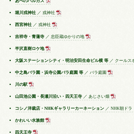
あべのハルカス
堀川戎神社
／ 戎神社
西宮神社
／ 戎神社
吉祥寺・青蓮寺
／ 忠臣蔵ゆかりの地
半沢直樹ロケ地
大阪ステーションシティ・明治安田生命ビル横 等
／ クールス
中之島バラ園・浜寺公園バラ庭園 等
／ バラ庭園
川の駅
山田池公園・長瀬川沿い・四天王寺
／ あじさい畑
コシノ洋裁店・NHKギャラリーカーネーション
／ NHK朝ド
かわいい水族館
四天王寺