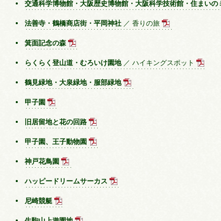
交通科学博物館・大阪歴史博物館・大阪科学技術館・住まいの
法善寺・鶴橋商店街・平岡神社
／ 香りの旅
箕面記念の森
らくらく登山道・むろいけ園地
／ ハイキングスポット
鶴見緑地・大泉緑地・服部緑地
甲子園
旧居留地と花の回路
甲子園、王子動物園
神戸花鳥園
ハッピードリームサーカス
尼崎競艇
生駒山上遊園地