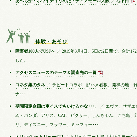
あべちか・ホワイティうめだ・ディアモール大阪
／ 地下街
体験・あそび
障害者100人でUSJへ
／ 2019年3月4日、5日の2日間で、合計17
した。
アクセスニュースのテーマ＆調査先の一覧
コネタ集のタネ
／ ラピートコラボ、顔ハメ看板、発祥の地、
ナ･･･
期間限定企画は車イスでもいけるかな･･･。
／ エヴァ、サザエ
ぬ・パンダ、アリス、CAT、ピクサー、しんちゃん、こち亀、
リ、ディズニー、フラワー、ミッフィー･･･
トリック or トリッーク!!
／ トリックアート展（大阪ステーシ