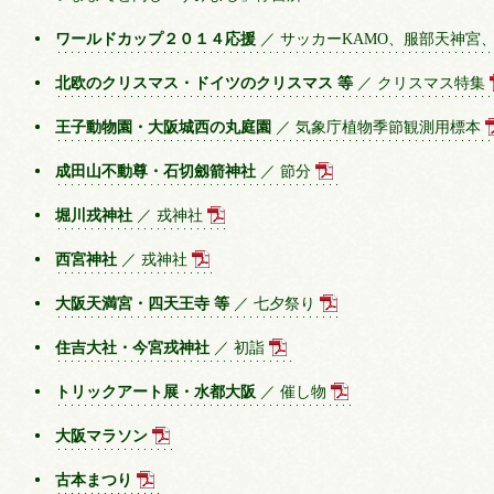
ワールドカップ２０１４応援
／ サッカーKAMO、服部天神宮
北欧のクリスマス・ドイツのクリスマス 等
／ クリスマス特集
王子動物園・大阪城西の丸庭園
／ 気象庁植物季節観測用標本
成田山不動尊・石切劔箭神社
／ 節分
堀川戎神社
／ 戎神社
西宮神社
／ 戎神社
大阪天満宮・四天王寺 等
／ 七夕祭り
住吉大社・今宮戎神社
／ 初詣
トリックアート展・水都大阪
／ 催し物
大阪マラソン
古本まつり