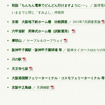
初詣「ちんちん電車でどんどん行けますように･･･」
／ 阪堺電
いままでと同じ「すみよし」停留所
京都 大阪地下鉄ホーム柵 比較調査
／ 2015年7月調査実施
六甲道駅 昇降式ホーム柵（試験運用）
摩耶山
／ ケーブル＆ロープウェイ
阪神甲子園駅・阪神甲子園球場 等
／ 阪神タイガースゆかりの
川の駅
天王寺七坂
大阪港国際フェリーターミナル・コスモフェリーターミナル 等
京阪中之島線
／ 天満橋駅