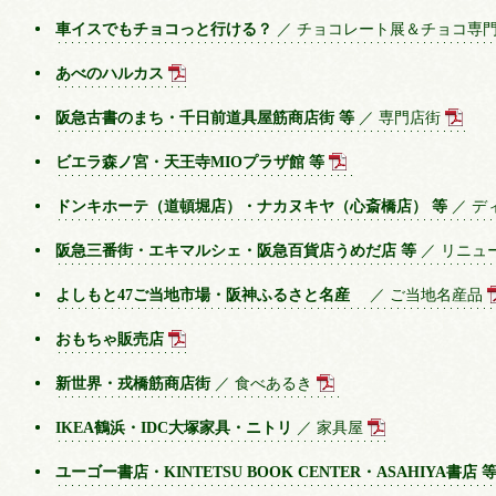
車イスでもチョコっと行ける？
／ チョコレート展＆チョコ専
あべのハルカス
阪急古書のまち・千日前道具屋筋商店街 等
／ 専門店街
ビエラ森ノ宮・天王寺MIOプラザ館 等
ドンキホーテ（道頓堀店）・ナカヌキヤ（心斎橋店） 等
／ デ
阪急三番街・エキマルシェ・阪急百貨店うめだ店 等
／ リニュ
よしもと47ご当地市場・阪神ふるさと名産
／ ご当地名産品
おもちゃ販売店
新世界・戎橋筋商店街
／ 食べあるき
IKEA鶴浜・IDC大塚家具・ニトリ
／ 家具屋
ユーゴー書店・KINTETSU BOOK CENTER・ASAHIYA書店 