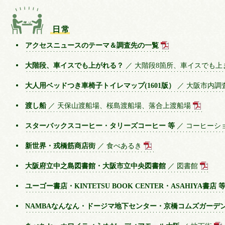
日常
アクセスニュースのテーマ＆調査先の一覧
大階段、車イスでも上がれる？
／ 大階段8箇所、車イスでも
大人用ベッドつき車椅子トイレマップ(1601版）
／ 大阪市内調
渡し船
／ 天保山渡船場、桜島渡船場、落合上渡船場
スターバックスコーヒー・タリーズコーヒー 等
／ コーヒーシ
新世界・戎橋筋商店街
／ 食べあるき
大阪府立中之島図書館・大阪市立中央図書館
／ 図書館
ユーゴー書店・KINTETSU BOOK CENTER・ASAHIYA書店 
NAMBAなんなん・ドージマ地下センター・京橋コムズガーデ